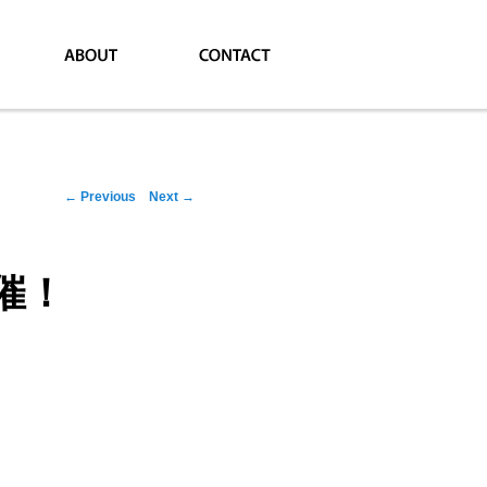
Post navigation
←
Previous
Next
→
催！